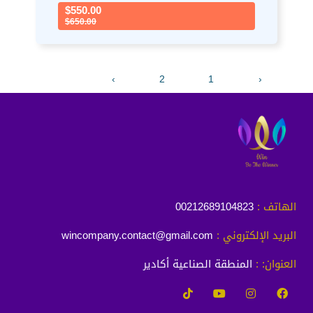
$550.00
$650.00
›
2
1
‹
الهاتف :
00212689104823
البريد الإلكتروني :
wincompany.contact@gmail.com
العنوان: :
المنطقة الصناعية أكادير