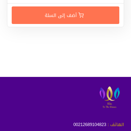
أضف إلى السلة
الهاتف :
00212689104823