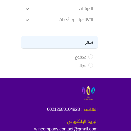
الورشات
التظاهرات والأحداث
سعر
مدفوع
مجانا
الهاتف :
00212689104823
البريد الإلكتروني :
wincompany.contact@gmail.com