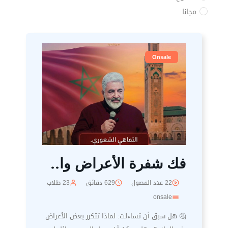
مجانا
Onsale
فك شفرة الأعراض وا..
22 عدد الفصول
629 دقائق
23 طلاب
onsale
🤔 هل سبق أن تساءلت: لماذا تتكرر بعض الأعراض