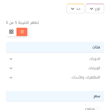
نوع
حد
تظهر النتيجة 5 من 5
فئات
الدورات
الورشات
التظاهرات والأحداث
سعر
مدفوع