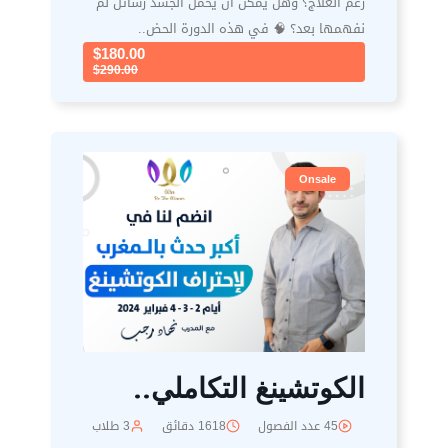
رغم العلاج؟ وهل يمكن أن يحمل الجسد رسائل لم
نفهمها بعد؟ 🧠 في هذه الدورة الحض..
$180.00
$290.00
Onsale
الكوتشينغ التكاملي..
45 عدد الفصول
1618 دقائق
3 طلاب